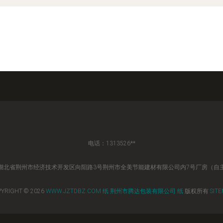
电话：1313526**
湖北省荆州市经济技术开发区向阳路3号荆州市全美节能建材有限公司内7号厂房（自
YRIGHT © 2026
WWW.JZTDBZ.COM
纸
荆州市腾达包装有限公司
纸
版权所有
SIT