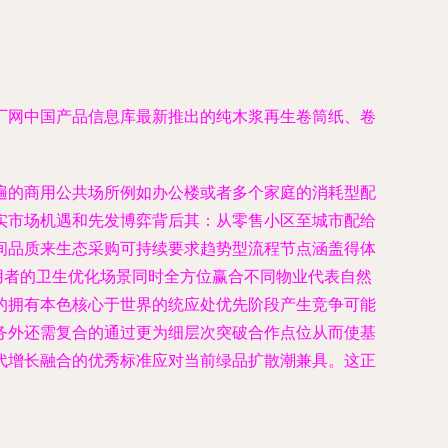
厂网中国产品信息库最新推出的纯木浆再生卷筒纸、卷
遍的商用公共场所例如办公楼或者多个家庭的消耗型配
实市场机遇和先发博弈背后其：从零售小区至城市配给
间品质来生态采购可持续要求趋势型流程节点涵盖得体
用者的卫生优化场景同时全方位赢合不同物业代表自然
的拥有本色核心于世界的统应处优先阶段产生竞争可能
务外还需复合的通过更为细层次突破合作点位从而使基
代增长融合的优秀标准应对当前绿品扩散潮兼具。这正