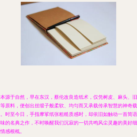
纸本源于自然，早在东汉，蔡伦改良造纸术，仅凭树皮、麻头、
布等原料，便创出丝缎子般柔软、均匀而又承载传承智慧的神奇
体。时至今日，手指摩挲纸张粗糙质感时，却依旧如触动一首简
韵味的名典之作，不时唤醒我们沉寂的一切共鸣风尘灵趣的美好
腻情感根柢。